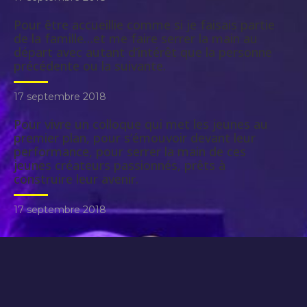
Pour être accueillie comme si je faisais partie
de la famille…et me faire serrer la main au
départ avec autant d’intérêt que la personne
précédente ou la suivante.
17 septembre 2018
Pour vivre un colloque qui met les jeunes au
premier plan, pour s’émouvoir devant leur
performance, pour serrer la main de ces
jeunes créateurs passionnés, prêts à
construire leur avenir.
17 septembre 2018