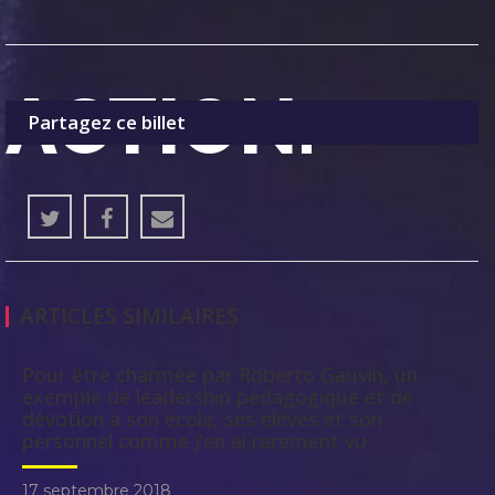
ACTION.
Partagez ce billet
ARTICLES SIMILAIRES
Pour être charmée par Roberto Gauvin, un
exemple de leadership pédagogique et de
dévotion à son école, ses élèves et son
personnel comme j’en ai rarement vu.
17 septembre 2018