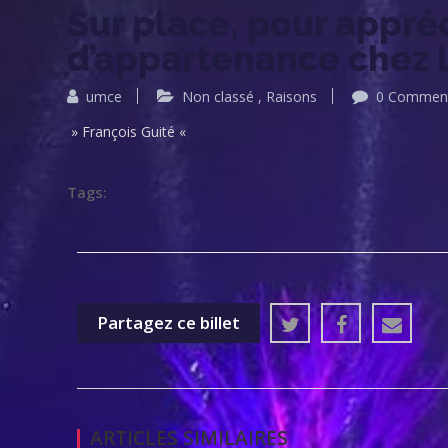
Sur place, pour appré
d’appartenance chez l
umce
Non classé
,
Raisons
0 Commen
» François Guité «
Tags:
Partagez ce billet
ARTICLES SIMILAIRES