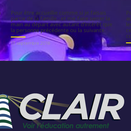
n
Pour être accueillie comme si je faisais
Po
partie de la famille…et me faire serrer la
a
main au départ avec autant d’intérêt que
le
la personne précédente ou la suivante.
ce
co
17 septembre 2018
17