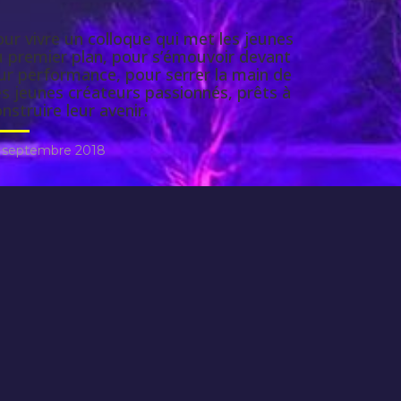
ur vivre un colloque qui met les jeunes
u premier plan, pour s’émouvoir devant
ur performance, pour serrer la main de
s jeunes créateurs passionnés, prêts à
nstruire leur avenir.
 septembre 2018