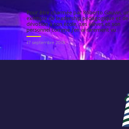
Pour être charmée par Roberto Gauvin, u
exemple de leadership pédagogique et de
dévotion à son école, ses élèves et son
personnel comme j’en ai rarement vu.
17 septembre 2018