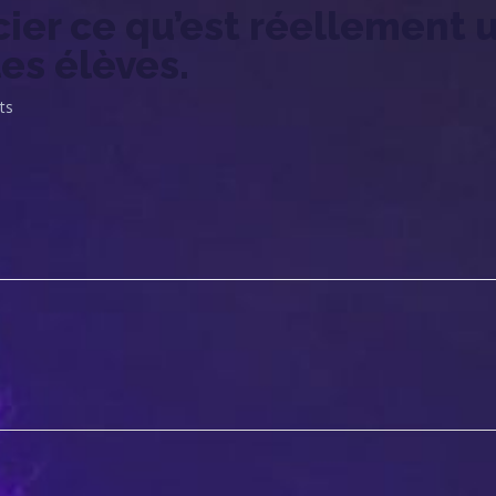
cier ce qu’est réellement
es élèves.
ts