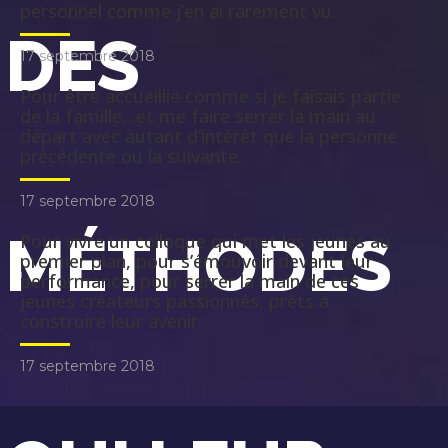
personnel comme j’en ai rarement vu.
DES
17 septembre 2018
Pour être accueillie comme si je faisais partie
de la famille…et me faire serrer la main au
départ avec autant d’intérêt que la personne
précédente ou la suivante.
17 septembre 2018
MÉTHODES
Pour vivre un colloque qui met les jeunes au
premier plan, pour s’émouvoir devant leur
performance, pour serrer la main de ces
jeunes créateurs passionnés, prêts à
construire leur avenir.
17 septembre 2018