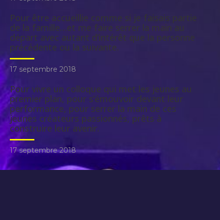
Pour être accueillie comme si je faisais partie
de la famille…et me faire serrer la main au
départ avec autant d’intérêt que la personne
précédente ou la suivante.
17 septembre 2018
Pour vivre un colloque qui met les jeunes au
premier plan, pour s’émouvoir devant leur
performance, pour serrer la main de ces
jeunes créateurs passionnés, prêts à
construire leur avenir.
17 septembre 2018