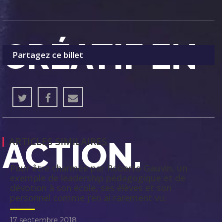
CRÉATIF EN
Partagez ce billet
ACTION.
ARTICLES SIMILAIRES
Pour être charmée par Roberto Gauvin, un
exemple de leadership pédagogique et de
dévotion à son école, ses élèves et son
personnel comme j’en ai rarement vu.
17 septembre 2018