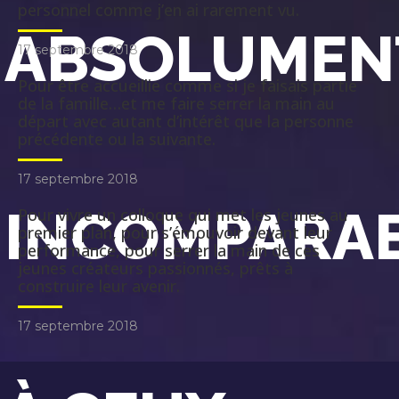
personnel comme j’en ai rarement vu.
ABSOLUMEN
17 septembre 2018
Pour être accueillie comme si je faisais partie
de la famille…et me faire serrer la main au
départ avec autant d’intérêt que la personne
précédente ou la suivante.
17 septembre 2018
INCOMPARA
Pour vivre un colloque qui met les jeunes au
premier plan, pour s’émouvoir devant leur
performance, pour serrer la main de ces
jeunes créateurs passionnés, prêts à
construire leur avenir.
17 septembre 2018