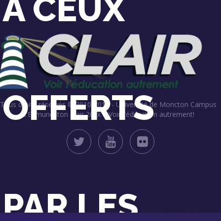
À CEUX
OFFERTS
Tous droits réservés © 2010-2019 - Université de Moncton Campus
d'Edmundston
Clair 20xx – Voir l'éducation autrement!
PAR LES