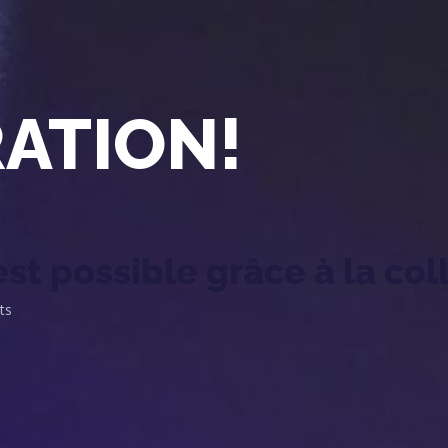
ATION!
est possible grâce à la col
ts