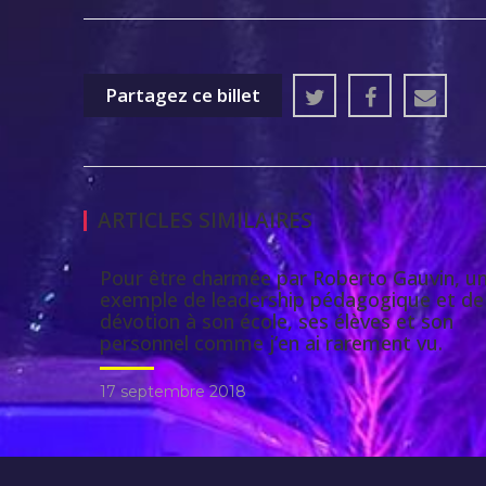
Partagez ce billet
ARTICLES SIMILAIRES
Pour être charmée par Roberto Gauvin, u
exemple de leadership pédagogique et de
dévotion à son école, ses élèves et son
personnel comme j’en ai rarement vu.
17 septembre 2018