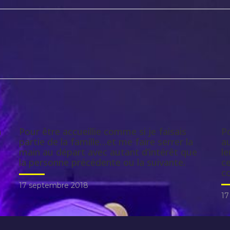
n
Pour être accueillie comme si je faisais
Po
partie de la famille…et me faire serrer la
a
main au départ avec autant d’intérêt que
le
la personne précédente ou la suivante.
ce
co
17 septembre 2018
17