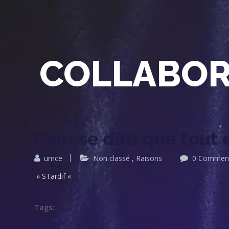
COLLABOR
Pour se dire que tout 
umce
Non classé
,
Raisons
0 Commen
» STardif «
Tags: