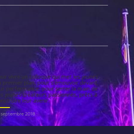
ur vivre un colloque qui met les jeunes
u premier plan, pour s’émouvoir devant
ur performance, pour serrer la main de
s jeunes créateurs passionnés, prêts à
nstruire leur avenir.
 septembre 2018