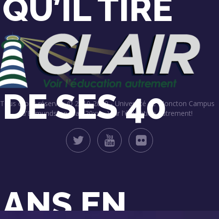
QU’IL TIRE
DE SES 40
Tous droits réservés © 2010-2019 - Université de Moncton Campus
d'Edmundston
Clair 20xx – Voir l'éducation autrement!
ANS EN