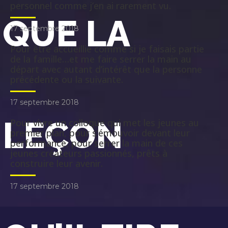
personnel comme j’en ai rarement vu.
QUE LA
17 septembre 2018
Pour être accueillie comme si je faisais partie
de la famille…et me faire serrer la main au
départ avec autant d’intérêt que la personne
précédente ou la suivante.
17 septembre 2018
LEÇON
Pour vivre un colloque qui met les jeunes au
premier plan, pour s’émouvoir devant leur
performance, pour serrer la main de ces
jeunes créateurs passionnés, prêts à
construire leur avenir.
17 septembre 2018