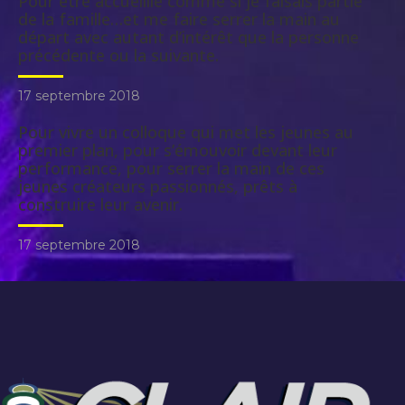
Pour être accueillie comme si je faisais partie
de la famille…et me faire serrer la main au
départ avec autant d’intérêt que la personne
précédente ou la suivante.
17 septembre 2018
Pour vivre un colloque qui met les jeunes au
premier plan, pour s’émouvoir devant leur
performance, pour serrer la main de ces
jeunes créateurs passionnés, prêts à
construire leur avenir.
17 septembre 2018