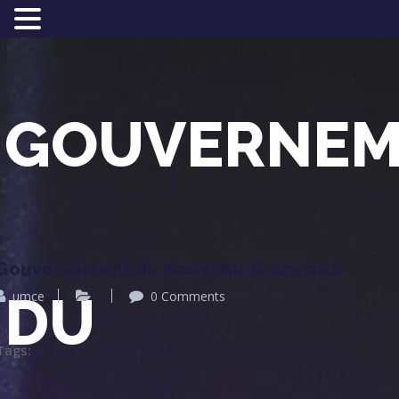
GOUVERNEM
Gouvernement du Nouveau-Brunswick
DU
umce
0 Comments
Tags: