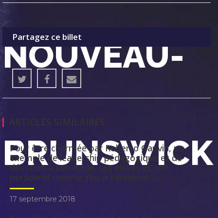
Partagez ce billet
NOUVEAU-
ARTICLES SIMILAIRES
BRUNSWICK
Pour être charmée par Roberto Gauvin, un
exemple de leadership pédagogique et de
dévotion à son école, ses élèves et son
personnel comme j’en ai rarement vu.
17 septembre 2018