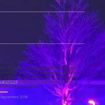
ur vivre un colloque qui met les jeunes
u premier plan, pour s’émouvoir devant
ur performance, pour serrer la main de
s jeunes créateurs passionnés, prêts à
nstruire leur avenir.
 septembre 2018