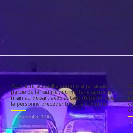
n
Pour être accueillie comme si je faisais
Po
partie de la famille…et me faire serrer la
a
main au départ avec autant d’intérêt que
le
la personne précédente ou la suivante.
ce
co
17 septembre 2018
17