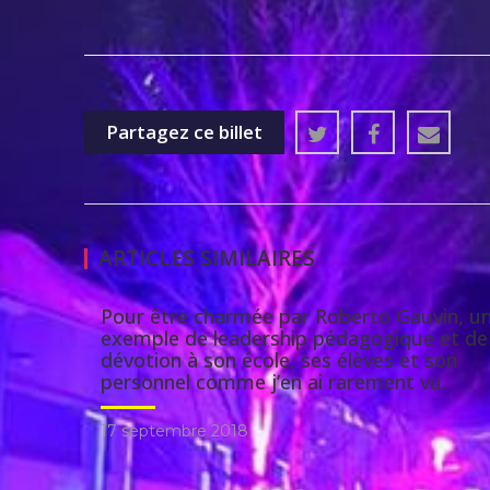
Partagez ce billet
ARTICLES SIMILAIRES
Pour être charmée par Roberto Gauvin, u
exemple de leadership pédagogique et de
dévotion à son école, ses élèves et son
personnel comme j’en ai rarement vu.
17 septembre 2018