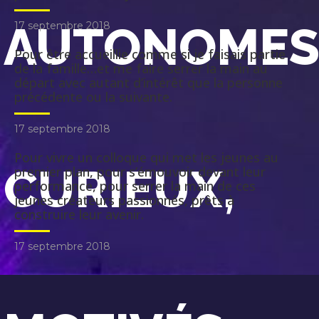
AUTONOMES
17 septembre 2018
Pour être accueillie comme si je faisais partie
de la famille…et me faire serrer la main au
départ avec autant d’intérêt que la personne
précédente ou la suivante.
17 septembre 2018
Pour vivre un colloque qui met les jeunes au
CURIEUX,
premier plan, pour s’émouvoir devant leur
performance, pour serrer la main de ces
jeunes créateurs passionnés, prêts à
construire leur avenir.
17 septembre 2018